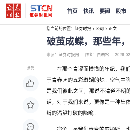
首页
快讯
要闻
股市
您当前的位置：
证券时报
>
公司
>
正文
破茧成蝶，那些年，
来源：证券时报网
作者：白岩松
2026-02
在那个青涩而懵懂的年纪，我
点赞
于青春📌的五彩斑斓的梦。空气中
是我们彼此之间，那说不清道不明的
话，对于我们来说，更像是一种集
缚的渴望打破的隐喻。
宿舍，是我们青春的庇护所，