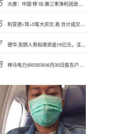
大摩：中国‘移’动.第三季净利润逊预期
利亚德<现>3笔大宗交.易 合计成交4242.60万股
德华.安顾人寿拟增资逾15亿元，注册资本增至37.85亿元
神马电力(60!3530)6月30日股东户数1.41万户，较上期增加6.5%