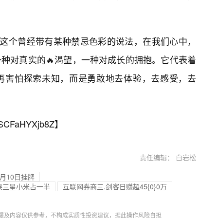
，这个曾经带有某种禁忌色彩的说法，在我们心中，
种对真实的🔥渴望，一种对成长的拥抱。它代表着
再害怕探索未知，而是勇敢地去体验，去感受，去
SCFaHYXjb8Z
】
责任编辑： 白岩松
1月10日挂牌
苹果三星小米占一半
互联网券商三.剑客日赚超45{0}0万
提及内容仅供参考，不构成实质性投资建议，据此操作风险自担