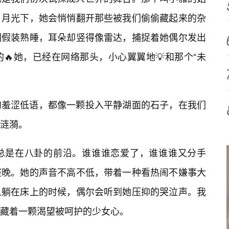
月光下，她会悄悄翻开那些被我们偷偷藏起来的杂
们假装熟睡，耳朵却竖得像雷达，捕捉着她偶尔发出
🔥她，已经在网络那头，小心翼翼地💡和那个“未
的羞涩低语，都像一颗投入平静湖面的石子，在我们
涟漪。
总是在八卦的前沿。谁谁谁恋爱了，谁谁谁又分手
整晚。她的声音不高不低，带着一种看热闹不嫌事大
人躺在床上的时候，偶尔会听到她压抑的哭泣声。我
藏着一颗渴望被呵护的少女心。