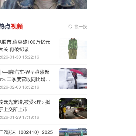
热点
视频
换一换
A股市,值突破100万亿元
大关 再破纪录
2026-01-30 15:22:16
小—鹏!汽车-W早盘涨超
4% 二季度营收同比增长
125.3%
2026-02-03 16:32:16
凌云光定增,被受<理> 拟
于上交所上市
2026-01-29 17:19:16
广?联达（002410）2025