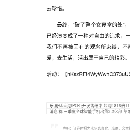
去珍惜。
最终，“破了整个女寝室的处”
已经演变成了一种对自由的追求，一
我们不再被固有的观念所束缚，不
爱，去生活，活出属于自己的精彩。
活动：【
hKszRFt4WyWwhC373uU
乐;舒适香港IPO公开发售结束 超购1816倍1
消息‘称’三季度全球智能手机出货3.2亿部 
声明：证券时报力求信息真实、准确，文章