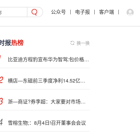
公众号
电子报
客户端
时报
热榜
换一换
比亚迪方程豹宣布华为智驾:包价格调整：涨价2000元！
横店—东磁前三季度净利14.52亿元，同比增长56.8%
浙—商证?券李超：大家要对市场有信心 看好科技与红利
雪榕生物;：8月4日!召开董事会会议